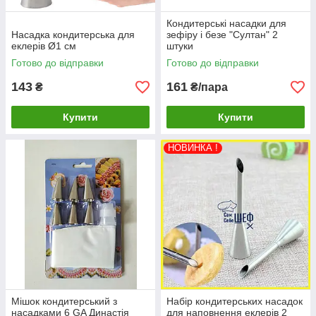
Кондитерські насадки для
Насадка кондитерська для
зефіру і безе "Султан" 2
еклерів Ø1 см
штуки
Готово до відправки
Готово до відправки
143
161
₴
₴/пара
Купити
Купити
НОВИНКА !
Мішок кондитерський з
Набір кондитерських насадок
насадками 6 GA Династія
для наповнення еклерів 2