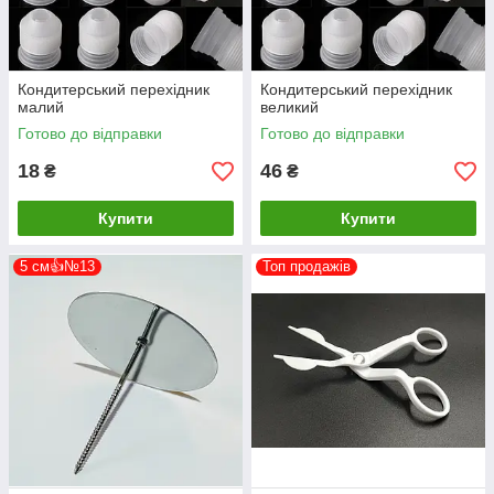
Кондитерський перехідник
Кондитерський перехідник
малий
великий
Готово до відправки
Готово до відправки
18
46
₴
₴
Купити
Купити
5 см👍№13
Топ продажів