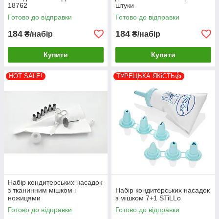
18762
штуки
Готово до відправки
Готово до відправки
184
184
₴/набір
₴/набір
Купити
Купити
HOT SALE!
ТУРЕЦЬКА ЯКіСТЬ👍
Набір кондитерських насадок
з тканинним мішком і
Набір кондитерських насадок
ножицями
з мішком 7+1 STiLLo
Готово до відправки
Готово до відправки