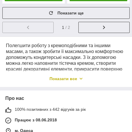
Показати ще
1
/ 2
Полегшити роботу з кремоподібними та іншими
масами, а також зробити її максимально комфортною
допоможуть кондитерські насадки. З їх допомогою
можна легко наповнити тістечка кремом, створити
красиві декоративні елементи, прикрасити поверхню
торта чи іншої випічки. Кондитерська насадка для
Показати все
прикраси тортів є важливими інструментами, з якими
швидко та просто створюються найкрасивіші та
найсмачніші ласощі. Це один із головних пристроїв
Про нас
професійного декоратора-кондитера. Насадки для
крему дозволяють максимально естетично, чітко
100% позитивних з 442 відгуків за рік
швидко наносити прикраси на будь-які поверхні
кондитерських виробів, роблячи роботу філігранною.
Працює з 08.06.2018
Ідеально підходять для створення кольорів, написів,
бордюрів, кольорів та різних візерунків. Насадки
м. Одеса