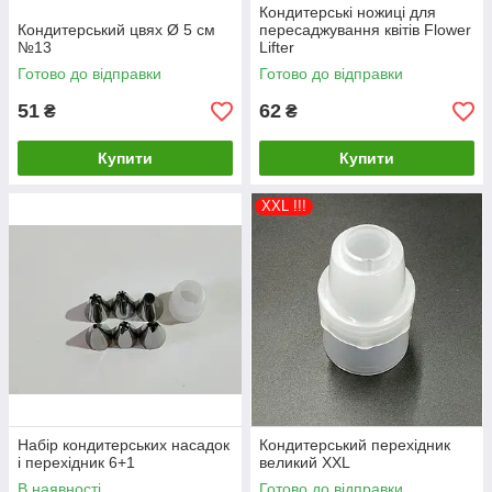
Кондитерські ножиці для
Кондитерський цвях Ø 5 см
пересаджування квітів Flower
№13
Lifter
Готово до відправки
Готово до відправки
51
62
₴
₴
Купити
Купити
ХХL !!!
Набір кондитерських насадок
Кондитерський перехідник
і перехідник 6+1
великий ХХL
В наявності
Готово до відправки