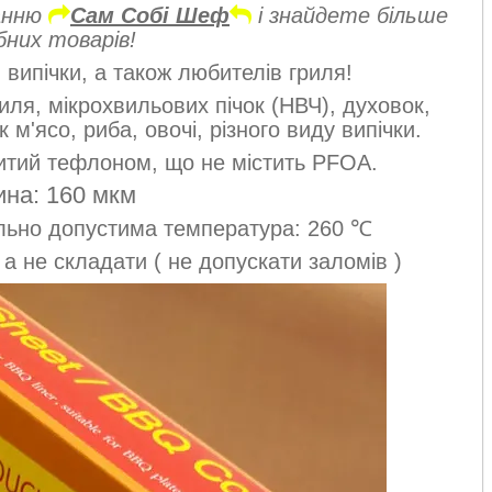
анню
Сам Собі Шеф
і знайдете більше
бних товарів!
 випічки, а також любителів гриля!
ля, мікрохвильових пічок (НВЧ), духовок,
 м'ясо, риба, овочі, різного виду випічки.
итий тефлоном, що не містить PFOA.
на: 160 мкм
ально допустима температура: 260 ℃
 а не складати ( не допускати заломів )