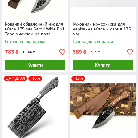
Кований обвалочний ніж для
Кухонний ніж-сокирка для
м'яса 175 мм Satori Wide Full
нарізання м'яса й овочів 175
Tang з чохлом на пояс
мм
Готово до відправки
Готово до відправки
783
589
₴
₴
1 044 ₴
736 ₴
Купити
Купити
ЦАЙ ДАО!
–15%
–15%