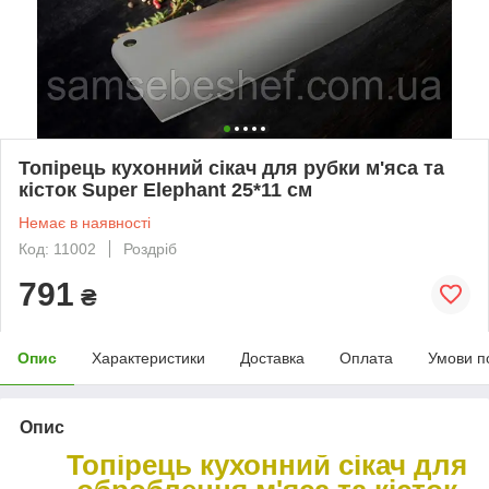
Топірець кухонний сікач для рубки м'яса та
кісток Super Elephant 25*11 см
Немає в наявності
Код: 11002
Роздріб
791
₴
Опис
Характеристики
Доставка
Оплата
Умови п
Опис
Топірець кухонний сікач для