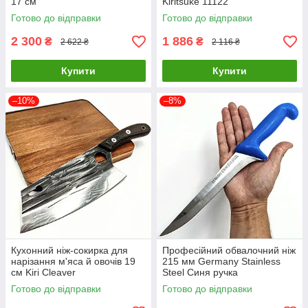
17 см
Kiritsuke 11122
Готово до відправки
Готово до відправки
2 300
1 886
₴
₴
2 622 ₴
2 116 ₴
Купити
Купити
–10%
–8%
Кухонний ніж-сокирка для
Професійний обвалочний ніж
нарізання м'яса й овочів 19
215 мм Germany Stainless
см Kiri Cleaver
Steel Синя ручка
Готово до відправки
Готово до відправки