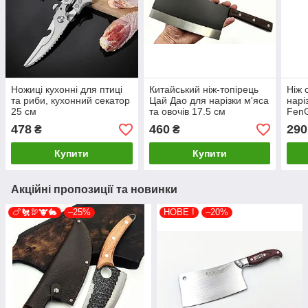
Ножиці кухонні для птиці
Китайський ніж-топірець
Ніж 
та риби, кухонний секатор
Цай Дао для нарізки м'яса
нарі
25 см
та овочів 17.5 см
Fen
478
460
290
₴
₴
Купити
Купити
Акційні пропозиції та новинки
🍗🐔🦃🐮🐇
–25%
НОВЕ !
–20%