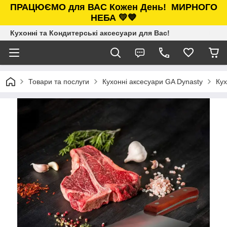
ПРАЦЮЄМО для ВАС Кожен День!
МИРНОГО
НЕБА 💛💙
Кухонні та Кондитерські аксесуари для Вас!
Товари та послуги
Кухонні аксесуари GA Dynasty
Кух