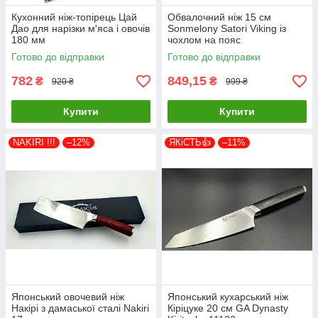
Кухонний ніж-топірець Цай
Обвалочний ніж 15 см
Дао для нарізки м'яса і овочів
Sonmelony Satori Viking із
180 мм
чохлом на пояс
Готово до відправки
Готово до відправки
782
849,15
₴
₴
920 ₴
999 ₴
Купити
Купити
NAKIRI !!!
–12%
ЯКіСТЬ👍
–11%
Японський овочевий ніж
Японський кухарський ніж
Накірі з дамаської сталі Nakiri
Кіріцуке 20 см GA Dynasty