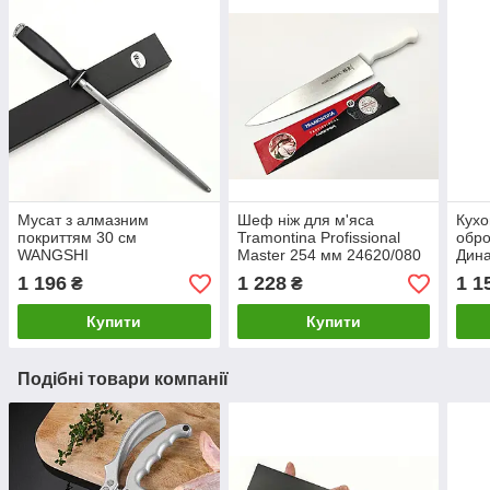
Мусат з алмазним
Шеф ніж для м'яса
Кухо
покриттям 30 см
Tramontina Profissional
обро
WANGSHI
Master 254 мм 24620/080
Дина
1 196
1 228
1 1
₴
₴
Купити
Купити
Подібні товари компанії