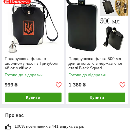
Подарунок
Подарункова фляга в
Подарункова фляга 500 мл
шкіряному чохлі з Тризубом
для алкоголю з нержавіючої
48 oz з лійкою
сталі Black Squad
Готово до відправки
Готово до відправки
999
1 380
₴
₴
Купити
Купити
Про нас
100% позитивних з 441 відгука за рік