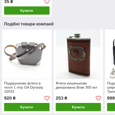
35
₴
Купити
Подібні товари компанії
Подарункова фляга в
Фляга кишенькова
Пода
чохлі 1 літр GA Dynasty
декорована Вовк 300 мл
шкір
10032
Триз
920
253
999
₴
₴
Купити
Купити