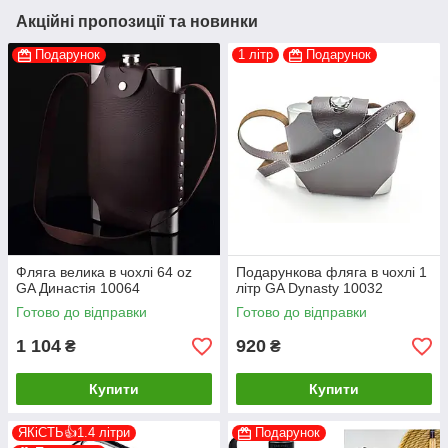
Акційні пропозиції та новинки
Подарунок
1 літр
Подарунок
Фляга велика в чохлі 64 oz
Подарункова фляга в чохлі 1
GA Династія 10064
літр GA Dynasty 10032
Готово до відправки
Готово до відправки
1 104
920
₴
₴
Купити
Купити
ЯКіСТЬ👍1.4 літри
Подарунок