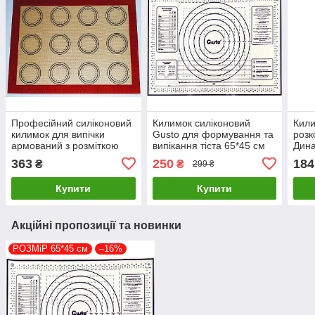
Професійний силіконовий
Килимок силіконовий
Кили
килимок для випічки
Gusto для формування та
розк
армований з розміткою
випікання тіста 65*45 см
Дина
40*30 см
363
250
184
₴
₴
299 ₴
Купити
Купити
Акційні пропозиції та новинки
РОЗМіР 65*45 см
–16%