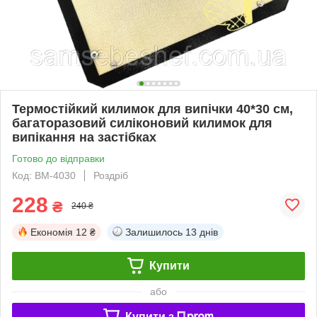
Термостійкий килимок для випічки 40*30 см,
багаторазовий силіконовий килимок для
випікання на застібках
Готово до відправки
Код: BM-4030
Роздріб
228
₴
240 ₴
Економія
12 ₴
Залишилось
13 днів
Купити
або
Купити з