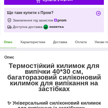
Що таке купити з Пром?
Замовлення під захистом
Доступна доставка
Опис
Характеристики
Доставка
Оплата
Умови п
Опис
Термостійкий килимок для
випічки 40*30 см,
багаторазовий силіконовий
килимок для випікання на
застібках
✨ Універсальний силіконовий килимок
для випікання із застібками —