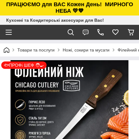
ПРАЦЮЄМО для ВАС Кожен День!
МИРНОГО
НЕБА 💛💙
Кухонні та Кондитерські аксесуари для Вас!
Товари та послуги
Ножі, сокири та мусати
Філейний 
🐟ПРОФі ШЕФ 🧑‍🍳