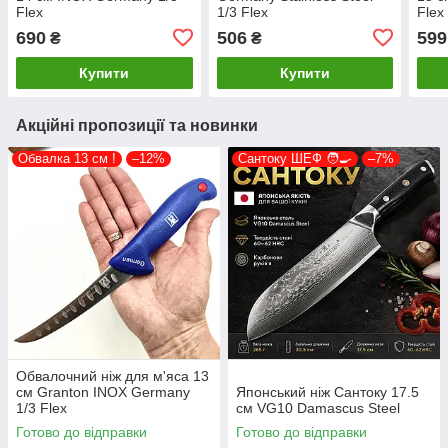
Flex
1/3 Flex
Flex
690
506
599
₴
₴
Купити
Купити
Акційні пропозиції та новинки
Обвалка 13 см !
–12%
Сантоку ШЕФ 🧑‍🍳
–7%
Обвалочний ніж для м'яса 13
см Granton INOX Germany
Японський ніж Сантоку 17.5
1/3 Flex
см VG10 Damascus Steel
Готово до відправки
Готово до відправки