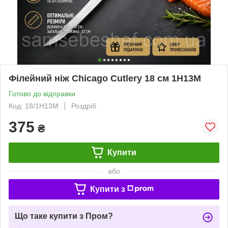
Філейний ніж Chicago Cutlery 18 см 1H13M
Готово до відправки
Код: 18/1H13M
Роздріб
375
₴
Купити
або
Купити з
Що таке купити з Пром?