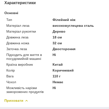
Характеристики
Основні
Тип
Філейний ніж
Матеріал леза
високовуглецева сталь
Матеріал рукоятки
Дерево
Довжина леза
18 см
Довжина ножа
32 см
Заточка леза
Двостороння
Підходить для миття в
Ні
посудомийній машині
Країна виробник
Китай
Колір
Коричневий
Вага
110 г
Чохол
Немає
Можливість нарізки
Ні
заморожених продуктів
Приховати