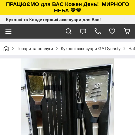
ПРАЦЮЄМО для ВАС Кожен День!
МИРНОГО
НЕБА 💛💙
Кухонні та Кондитерські аксесуари для Вас!
Товари та послуги
Кухонні аксесуари GA Dynasty
Наб