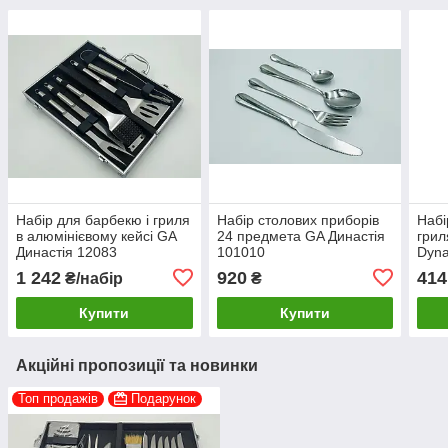
Набір для барбекю і гриля
Набір столових приборів
Набі
в алюмінієвому кейсі GA
24 предмета GA Династія
грил
Династія 12083
101010
Dyna
1 242
920
414
₴/набір
₴
Купити
Купити
Акційні пропозиції та новинки
Топ продажів
Подарунок