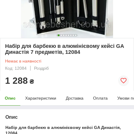
Набір для барбекю в алюмінієвому кейсі GA
Династія 7 предметів, 12084
Немає в наявності
Код: 12084
Роздріб
1 288
₴
Опис
Характеристики
Доставка
Оплата
Умови п
Опис
Набір для барбекю в алюмінієвому кейсі GA Династія,
12084