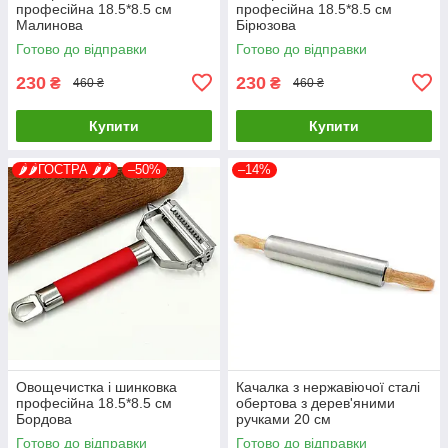
професійна 18.5*8.5 см
професійна 18.5*8.5 см
Малинова
Бірюзова
Готово до відправки
Готово до відправки
230
230
₴
₴
460 ₴
460 ₴
Купити
Купити
🌶️🌶️ГОСТРА 🌶️🌶️
–50%
–14%
Овощечистка і шинковка
Качалка з нержавіючої сталі
професійна 18.5*8.5 см
обертова з дерев'яними
Бордова
ручками 20 см
Готово до відправки
Готово до відправки