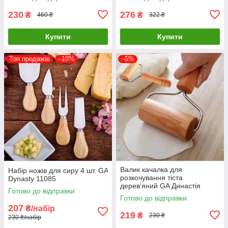
230
276
₴
₴
460 ₴
322 ₴
Купити
Купити
Топ продажів
–10%
–5%
Валик качалка для
Набір ножів для сиру 4 шт. GA
розкочування тіста
Dynasty 11085
дерев'яний GA Династія
Готово до відправки
26019
Готово до відправки
207
₴/набір
219
₴
230 ₴
230 ₴/набір