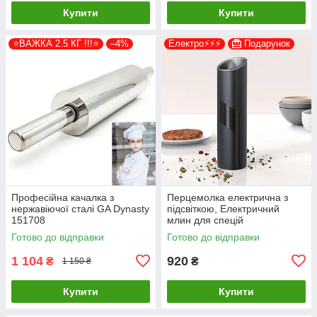
Купити
Купити
⭐ВАЖКА 2.5 КГ !!!⭐
–4%
Електро⚡⚡⚡
Подарунок
Професійна качалка з
Перцемолка електрична з
нержавіючої сталі GA Dynasty
підсвіткою, Електричний
151708
млин для спецій
Готово до відправки
Готово до відправки
1 104
920
₴
₴
1 150 ₴
Купити
Купити