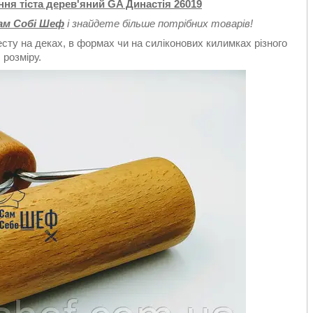
ня тіста дерев'яний GA Династія 26019
ам Собі Шеф
і знайдете більше потрібних товарів!
сту на деках, в формах чи на силіконових килимках різного
розміру.