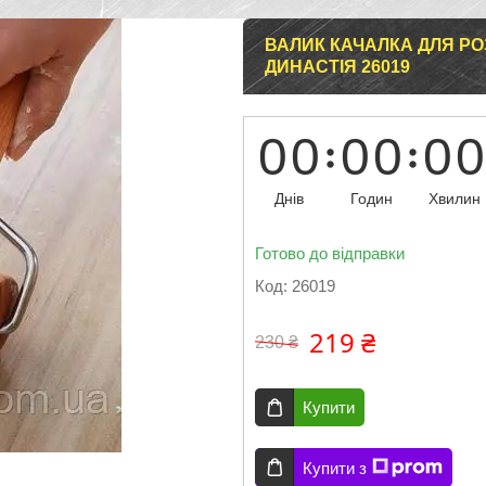
ВАЛИК КАЧАЛКА ДЛЯ РО
ДИНАСТІЯ 26019
0
0
0
0
0
0
Днів
Годин
Хвилин
Готово до відправки
Код:
26019
219 ₴
230 ₴
Купити
Купити з