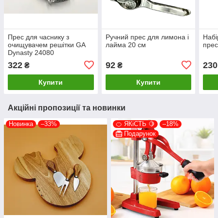
Прес для часнику з
Ручний прес для лимона і
Набі
очищувачем решітки GA
лайма 20 см
прес
Dynasty 24080
322
92
230
₴
₴
Купити
Купити
Акційні пропозиції та новинки
Новинка
–33%
🍊 ЯКіСТЬ 🍋
–18%
Подарунок