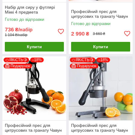
Набір для сиру у футлярі
Професійний прес для
Міккі 4 предмета
цитрусових та гранату Чавун
Готово до відправки
Готово до відправки
736
₴/набір
2 990
₴
3 660 ₴
1 104 ₴/набір
Купити
Купити
🍊ЯКіСТЬ🍋
–18%
🍊ЯКіСТЬ🍋
–18%
Подарунок
Подарунок
Професійний прес для
Професійний прес для
цитрусових та гранату Чавун
цитрусових та гранату Чавун