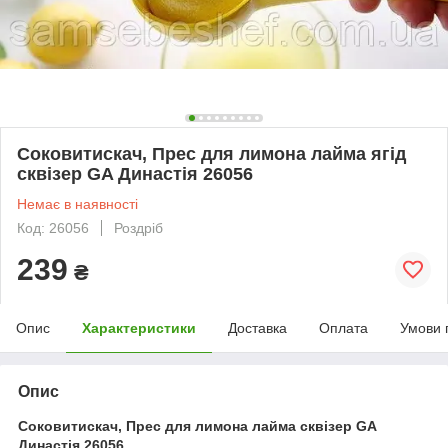
Соковитискач, Прес для лимона лайма ягід
сквізер GA Династія 26056
Немає в наявності
Код: 26056
Роздріб
239
₴
Опис
Характеристики
Доставка
Оплата
Умови 
Опис
Соковитискач, Прес для лимона лайма сквізер GA
Династія 26056