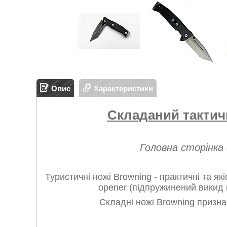
Опис
Характеристики
Складаний тактич
Головна сторінка
Туристичні ножі Browning - практичні та які
opener (підпружинений викид к
Складні ножі Browning признач