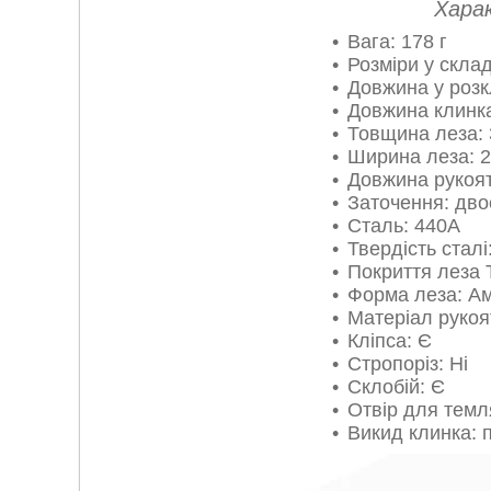
Хара
Вага: 178 г
Розміри у склад
Довжина у розк
Довжина клинка
Товщина леза: 
Ширина леза: 
Довжина рукоят
Заточення: дво
Сталь: 440А
Твердість стал
Покриття леза T
Форма леза: А
Матеріал рукоя
Кліпса: Є
Стропоріз: Ні
Склобій: Є
Отвір для темл
Викид клинка: 