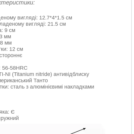
ктеристики:
еному вигляді: 12.7*4*1.5 см
ладеному вигляді: 21.5 см
: 9 см
3 мм
28 мм
ки: 12 см
стороннє
і: 56-58HRC
I-NI (Titanium nitride) антивідблиску
мериканський Танто
тки: сталь з алюмінієвимі накладками
яка: Є
пружний