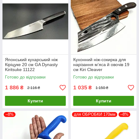
Японський кухарський ніж
Кухонний ніж-сокирка для
Кіріцуке 20 см GA Dynasty
нарізання м'яса й овочів 19
Kiritsuke 11122
см Kiri Cleaver
Готово до відправки
Готово до відправки
1 886
1 035
₴
₴
2 116 ₴
1 150 ₴
Купити
Купити
–8%
для ОБРОБКИ 170мм
–8%