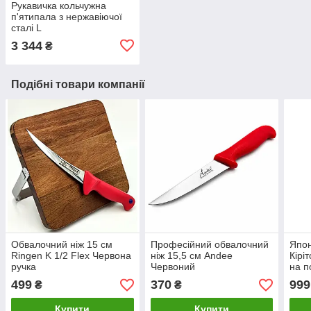
Рукавичка кольчужна
п'ятипала з нержавіючої
сталі L
3 344
₴
Подібні товари компанії
Обвалочний ніж 15 см
Професійний обвалочний
Япон
Ringen K 1/2 Flex Червона
ніж 15,5 см Andee
Кірі
ручка
Червоний
на п
499
370
999
₴
₴
Купити
Купити