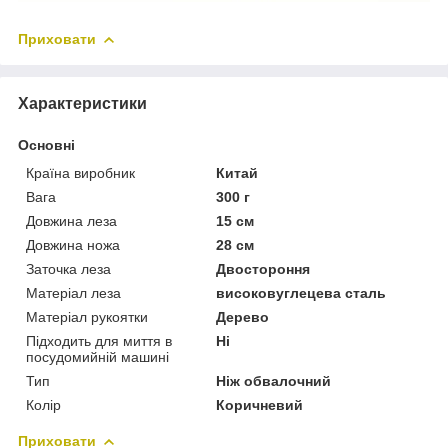
Приховати
Характеристики
Основні
Країна виробник
Китай
Вага
300 г
Довжина леза
15 см
Довжина ножа
28 см
Заточка леза
Двостороння
Матеріал леза
високовуглецева сталь
Матеріал рукоятки
Дерево
Підходить для миття в
Ні
посудомийній машині
Тип
Ніж обвалочний
Колір
Коричневий
Приховати