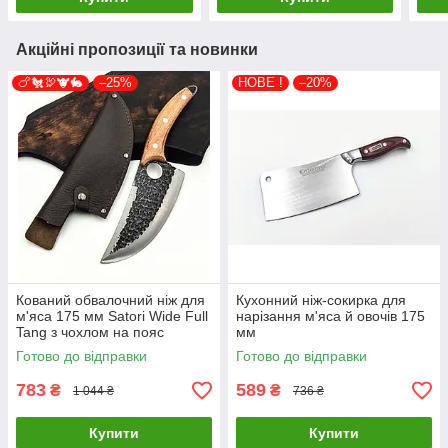
Акційні пропозиції та новинки
🍗🐔🦃🐮🐇
–25%
НОВЕ !
–20%
Кований обвалочний ніж для
Кухонний ніж-сокирка для
м'яса 175 мм Satori Wide Full
нарізання м'яса й овочів 175
Tang з чохлом на пояс
мм
Готово до відправки
Готово до відправки
783
589
₴
₴
1 044 ₴
736 ₴
Купити
Купити