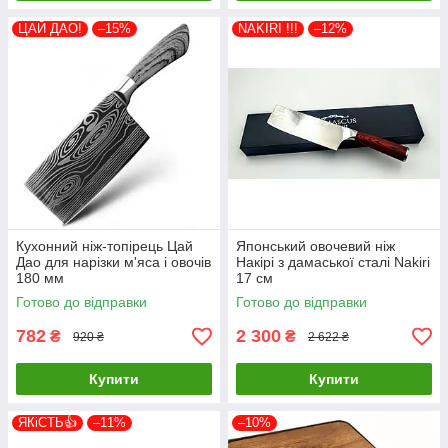
ЦАЙ ДАО!
–15%
NAKIRI !!!
–12%
Кухонний ніж-топірець Цай
Японський овочевий ніж
Дао для нарізки м'яса і овочів
Накірі з дамаської сталі Nakiri
180 мм
17 см
Готово до відправки
Готово до відправки
782
2 300
₴
₴
920 ₴
2 622 ₴
Купити
Купити
ЯКіСТЬ👍
–11%
–10%