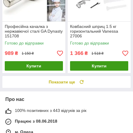
Професійна качалка з
Ковбасний шприц 1.5 кг
нержавіючої сталі GA Dynasty
горизонтальний Vanessa
151708
27006
Готово до відправки
Готово до відправки
989
1 366
₴
₴
1 150 ₴
1 518 ₴
Купити
Купити
Показати ще
Про нас
100% позитивних з 443 відгуків за рік
Працює з 08.06.2018
м. Одеса