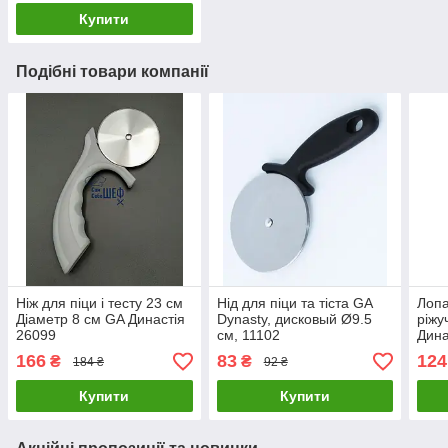
Купити
Подібні товари компанії
Ніж для піци і тесту 23 см
Нід для піци та тіста GA
Лопа
Діаметр 8 см GA Династія
Dynasty, дисковый Ø9.5
ріжу
26099
см, 11102
Дина
166
83
124
₴
₴
184 ₴
92 ₴
Купити
Купити