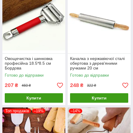
Овощечистка і шинковка
Качалка з нержавіючої сталі
професійна 18.5*8.5 см
обертова з дерев'яними
Бордова
ручками 20 см
Готово до відправки
Готово до відправки
207
248
₴
₴
460 ₴
322 ₴
Купити
Купити
Топ продажів
–19%
–14%