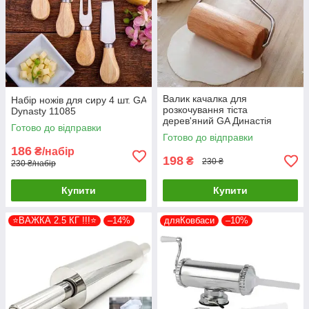
Валик качалка для
Набір ножів для сиру 4 шт. GA
розкочування тіста
Dynasty 11085
дерев'яний GA Династія
Готово до відправки
26019
Готово до відправки
186
₴/набір
198
₴
230 ₴
230 ₴/набір
Купити
Купити
⭐ВАЖКА 2.5 КГ !!!⭐
–14%
дляКовбаси
–10%