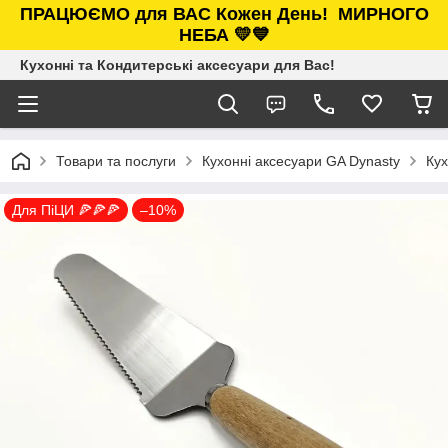
ПРАЦЮЄМО для ВАС Кожен День!
МИРНОГО
НЕБА 💛💙
Кухонні та Кондитерські аксесуари для Вас!
Товари та послуги
Кухонні аксесуари GA Dynasty
Кух
Для ПіЦИ 🍕🍕🍕
–10%