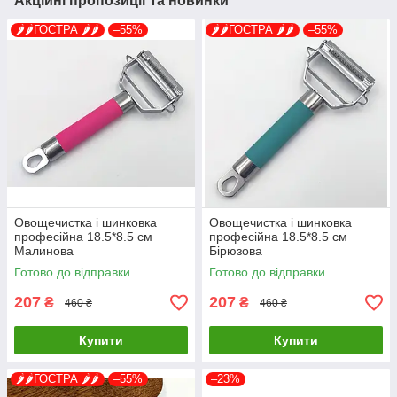
Акційні пропозиції та новинки
🌶️🌶️ГОСТРА 🌶️🌶️
–55%
🌶️🌶️ГОСТРА 🌶️🌶️
–55%
Овощечистка і шинковка
Овощечистка і шинковка
професійна 18.5*8.5 см
професійна 18.5*8.5 см
Малинова
Бірюзова
Готово до відправки
Готово до відправки
207
207
₴
₴
460 ₴
460 ₴
Купити
Купити
🌶️🌶️ГОСТРА 🌶️🌶️
–55%
–23%